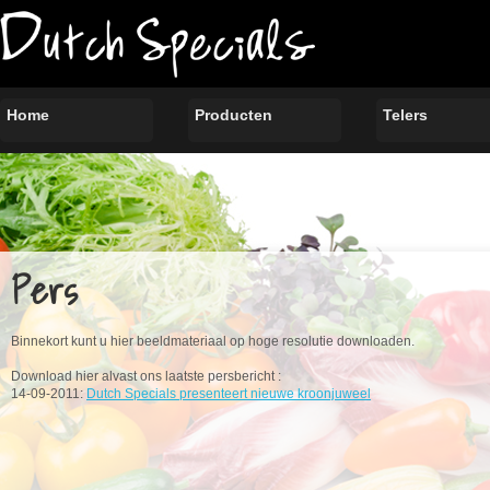
Home
Producten
Telers
Pers
Binnekort kunt u hier beeldmateriaal op hoge resolutie downloaden.
Download hier alvast ons laatste persbericht :
14-09-2011:
Dutch Specials presenteert nieuwe kroonjuweel