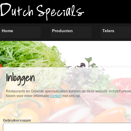
Home
Producten
Telers
Inloggen
Restaurants en Groente speciaalzaken kunnen op deze website zichzelf present
Neem voor meer informatie
contact
met ons op.
Gebruikersnaam